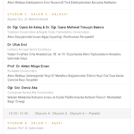
Alevi-Bektaşi Edebiyatının Dini-Tasavvufi Türk Edebiyatından Ayrışma Noktaları
OTURUM 3 · SALON 3 · HALKEVI
Başkan: Doç. Dr. Mehmet Kanatlı
Dr. Öğr. Üyesi Ali Keleş & Dr. Öğr. Üyesi Mehmet Timuçin Bakırcı
Trabzon Üniversitesi & Niğde Ömer Halisdemir Üniversitesi
Alevi Deyişlerinde İnsan-Ağaç İlişselliği: Posthuman Perspektif
Dr. Ufuk Erol
Leibniz Avrupa Tarihi Enstitüsü
Yukarı Fırat'tan Orta Anadolu'ya: 18. ve 19. Yüzyıllarda Alevi Toplulukların Anadolu
İçlerinde Göçü
Prof. Dr. Aktan Müge Ercan
Kırıkkale Üniversitesi
Alevi-Bektaşi Geleneğinde 'Yeşil El' Metaforu Bağlamında 'Ellerin Yeşil Ola' Dua Kalıbı
Üzerine Bazı Tespitler
Öğr. Gör. Deniz Aka
Osmaniye Korkut Ata Üniversitesi
Seküler Mekânda Kutsalın İcrası ve Dijital Platformlarda Kültürel Temsil: 'Muhabbet
Bağı' Örneği
14:30–15:45
Oturum 4 · Oturum 5 · Oturum 6 — Paralel
OTURUM 4 · SALON 1 · AŞEVI
Başkan: Prof. Dr. Şükrü Aslan