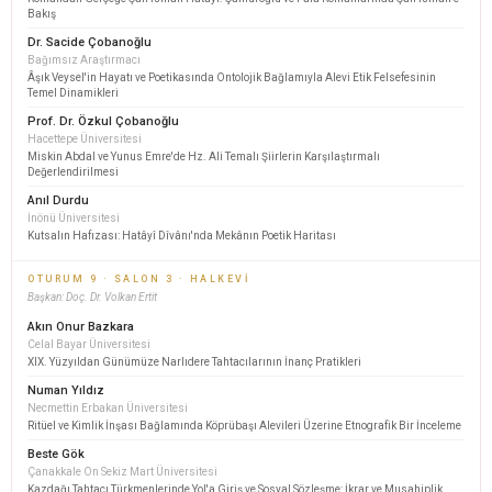
Bakış
Dr. Sacide Çobanoğlu
Bağımsız Araştırmacı
Âşık Veysel'in Hayatı ve Poetikasında Ontolojik Bağlamıyla Alevi Etik Felsefesinin
Temel Dinamikleri
Prof. Dr. Özkul Çobanoğlu
Hacettepe Üniversitesi
Miskin Abdal ve Yunus Emre'de Hz. Ali Temalı Şiirlerin Karşılaştırmalı
Değerlendirilmesi
Anıl Durdu
İnönü Üniversitesi
Kutsalın Hafızası: Hatâyî Dîvânı'nda Mekânın Poetik Haritası
OTURUM 9 · SALON 3 · HALKEVI
Başkan: Doç. Dr. Volkan Ertit
Akın Onur Bazkara
Celal Bayar Üniversitesi
XIX. Yüzyıldan Günümüze Narlıdere Tahtacılarının İnanç Pratikleri
Numan Yıldız
Necmettin Erbakan Üniversitesi
Ritüel ve Kimlik İnşası Bağlamında Köprübaşı Alevileri Üzerine Etnografik Bir İnceleme
Beste Gök
Çanakkale On Sekiz Mart Üniversitesi
Kazdağı Tahtacı Türkmenlerinde Yol'a Giriş ve Sosyal Sözleşme: İkrar ve Musahiplik