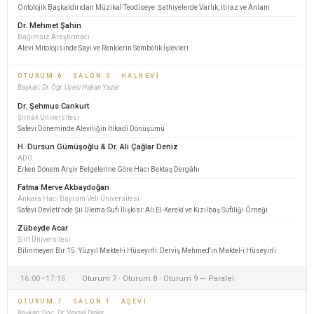
Ontolojik Başkaldırıdan Müzikal Teodiseye: Şathiyelerde Varlık, İtiraz ve Anlam
Dr. Mehmet Şahin
Bağımsız Araştırmacı
Alevi Mitolojisinde Sayı ve Renklerin Sembolik İşlevleri
OTURUM 6 · SALON 3 · HALKEVI
Başkan: Dr. Öğr. Üyesi Hakan Yazar
Dr. Şehmus Cankurt
Şırnak Üniversitesi
Safevi Döneminde Aleviliğin İtikadî Dönüşümü
H. Dursun Gümüşoğlu & Dr. Ali Çağlar Deniz
ADO
Erken Dönem Arşiv Belgelerine Göre Hacı Bektaş Dergâhı
Fatma Merve Akbaydoğan
Ankara Hacı Bayram Veli Üniversitesi
Safevi Devleti'nde Şii Ulema-Sufi İlişkisi: Ali El-Kerekî ve Kızılbaş Sufiliği Örneği
Zübeyde Acar
Siirt Üniversitesi
Bilinmeyen Bir 15. Yüzyıl Maktel-i Hüseyin'i: Derviş Mehmed'in Maktel-i Hüseyin'i
16:00–17:15
Oturum 7 · Oturum 8 · Oturum 9 — Paralel
OTURUM 7 · SALON 1 · AŞEVI
Başkan: Doç. Dr. Veysel Dinler