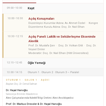
09:00–10:00
Kayıt
10:00–10:30
Açılış Konuşmaları
Düzenleyici Kurumlar Adına: Av. Ahmet Özdel · Kongre
Düzenleme Kurulu Adına: Doç. Dr. Nail Elhan
10:30–12:15
Açılış Paneli: Laiklik ve Sekülerleşme Ekseninde
Alevilik
Prof. Dr. Mustafa Şen · Doç. Dr. Volkan Ertit · Doç. Dr.
Veysel Dinler
Moderatör: Doç. Dr. Nail Elhan (Hitit Üniversitesi)
12:15–12:45
Öğle Yemeği
13:00–14:15
Oturum 1 · Oturum 2 · Oturum 3 — Paralel
OTURUM 1 · SALON 1 · AŞEVI
Başkan: Doç. Dr. Cemal Salman
Dr. Hayal Hanoğlu
Saksonya Bilimler Akademisi
Alevi Çalışmalarında Kolektif Bilgi Üretimi: Alevi Ansiklopedisi
Prof. Dr. Markus Dressler & Dr. Hayal Hanoğlu