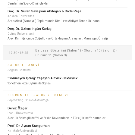
Cemlerinin Sosyo-Dini İşlevleri
Doç. Dr. Nuran Savaşkan Akdoğan & Dicle Paşa
Ankara Üniversitesi
Arap Alevi (Nusayri) Toplumunda Kimlik ve Aidiyet: Tenasüh İnancı
Doç. Dr. Özlem İngün Karkış
Doğuş Üniversitesi
Alevi Kimliği İçinde Çoğulluk ve Ortaklaşma Arayışları: Manavgat Örneği
Belgesel Gösterimi (Salon 1) · Oturum 10 (Salon 2) ·
17:30–18:45
Oturum 11 (Salon 3)
SALON 1 · AŞEVI
Belgesel Gösterimi
"Sönmeyen Çerağ: Yaşayan Alevilik-Bektaşilik"
Yönetmen Rıza Oylum ile Söyleşi
OTURUM 10 · SALON 2 · CEMEVI
Başkan: Doç. Dr. Yusuf Muratoğlu
Deniz Özger
İnönü Üniversitesi
Alevilik-Bektaşilikte Yol ve Erkân Kavramlarının Türk Şiirine Yansımaları
Prof. Dr. Aysun Sungurhan
Kırıkkale Üniversitesi