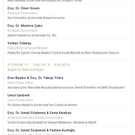
Alevi-Bektaşi Şiirlerinde Dervişliğin Bir Simgesi: Hırka
Doç. Dr. Ömer Güven
Amasya Üniversitesi
Kul Himmet'in Şiirlerinde Arkaik Unsurlar
Doç. Dr. Mümine Çakır
Kırıkkale Üniversitesi
Kadîmî Baba'nın Şiirlerinde Hz. Ali
Volkan Odabaş
Fatsa Bilim ve Sanat Merkezi
Poetik Bir Eğilim Olarak Modern Türk Şiirinde Alevilik ve Alevi Teolojisinin Temsili
OTURUM 11 · SALON 3 · HALKEVI
Başkan: Dr. Mehmet Erdoğan
Eren Baydur & Doç. Dr. Yakup Yıldız
İnönü Üniversitesi
İkrardan Şiire: Alevilikte Musahiplik Kurumunun Teorik Temelleri ve Edebi Tezahürleri
Umut Canberk
İnönü Üniversitesi
Pir Sultan Abdal'ın Şiirlerinde Yan Cümle ve Anlam
Doç. Dr. İsmail Söylemez & Esma Karabey
Ankara Üniversitesi & İnönü Üniversitesi
Virânî Divanı'nda Şehâdet ve Velâyet Mekânları: Kerbelâ ve Necef
Doç. Dr. İsmail Söylemez & Fadime Kurtoğlu