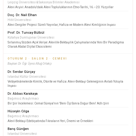
Leipzig Üniversitesi & Saksonya Bilimler Akademisi
Alevi Arşivi: Anadolu'daki Alevi Topluluklarının Etno-Tarihi, 16.–20. Yüzyıllar
Doç. Dr. Nail Elhan
Hitit Üniversitesi
Alevi Dergiler Projesi: Süreli Yayınlar, Hafıza ve Modern Alevi Kimliğinin İnşası
Prof. Dr. Tuncay Bülbül
Kütahya Dumlupınar Üniversitesi
Sırlanmış Sözden Açık Veriye: Alevilik-Bektaşilik Çalışmalarında Yeni Bir Paradigma
Olarak Abdal Dijital Ekosistemi
OTURUM 2 · SALON 2 · CEMEVI
Başkan: Dr. Öğr. Üyesi Altuğ Ortakçı
Dr. Serdar Gürçay
İstanbul Kültür Üniversitesi
Velâyetnâmelerde Kimlik, Otorite ve Hafıza: Alevi-Bektaşi Geleneğinin Anlatı Yoluyla
İnşası
Dr. Abbas Karakaya
Bağımsız Araştırmacı
Bir Şiir İncelemesi: Cemal Süreya'nın 'Beni Öp Sonra Doğur Beni' Adlı Şiiri
Hüseyin Cılga
Bağımsız Araştırmacı
Alevî-Bektaşi Edebiyatında Fıkraların Yeri, Önemi ve Örnekleri
Barış Günğen
İstanbul Üniversitesi