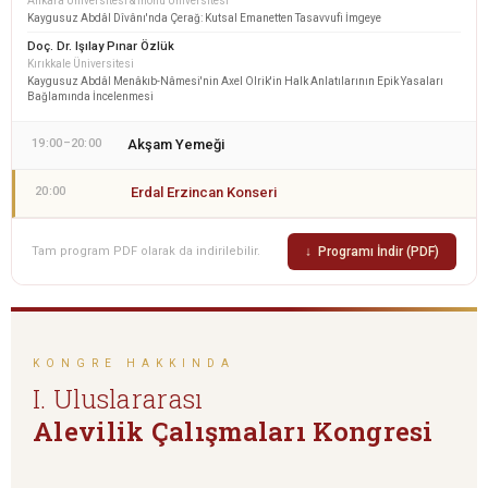
Ankara Üniversitesi & İnönü Üniversitesi
Kaygusuz Abdâl Dîvânı'nda Çerağ: Kutsal Emanetten Tasavvufi İmgeye
Doç. Dr. Işılay Pınar Özlük
Kırıkkale Üniversitesi
Kaygusuz Abdâl Menâkıb-Nâmesi'nin Axel Olrik'in Halk Anlatılarının Epik Yasaları
Bağlamında İncelenmesi
19:00–20:00
Akşam Yemeği
20:00
Erdal Erzincan Konseri
Tam program PDF olarak da indirilebilir.
↓ Programı İndir (PDF)
KONGRE HAKKINDA
I. Uluslararası
Alevilik Çalışmaları Kongresi