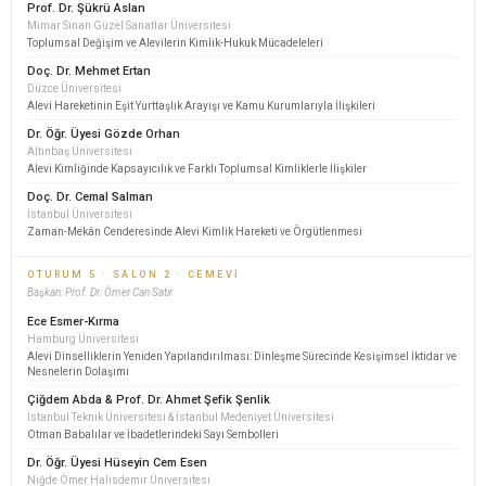
Prof. Dr. Şükrü Aslan
Mimar Sinan Güzel Sanatlar Üniversitesi
Toplumsal Değişim ve Alevilerin Kimlik-Hukuk Mücadeleleri
Doç. Dr. Mehmet Ertan
Düzce Üniversitesi
Alevi Hareketinin Eşit Yurttaşlık Arayışı ve Kamu Kurumlarıyla İlişkileri
Dr. Öğr. Üyesi Gözde Orhan
Altınbaş Üniversitesi
Alevi Kimliğinde Kapsayıcılık ve Farklı Toplumsal Kimliklerle İlişkiler
Doç. Dr. Cemal Salman
İstanbul Üniversitesi
Zaman-Mekân Cenderesinde Alevi Kimlik Hareketi ve Örgütlenmesi
OTURUM 5 · SALON 2 · CEMEVI
Başkan: Prof. Dr. Ömer Can Satır
Ece Esmer-Kırma
Hamburg Üniversitesi
Alevi Dinselliklerin Yeniden Yapılandırılması: Dinleşme Sürecinde Kesişimsel İktidar ve
Nesnelerin Dolaşımı
Çiğdem Abda & Prof. Dr. Ahmet Şefik Şenlik
İstanbul Teknik Üniversitesi & İstanbul Medeniyet Üniversitesi
Otman Babalılar ve İbadetlerindeki Sayı Sembolleri
Dr. Öğr. Üyesi Hüseyin Cem Esen
Niğde Ömer Halisdemir Üniversitesi