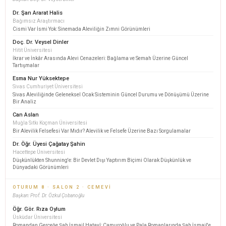
Dr. Şan Ararat Halis
Bağımsız Araştırmacı
Cismi Var İsmi Yok: Sinemada Aleviliğin Zımni Görünümleri
Doç. Dr. Veysel Dinler
Hitit Üniversitesi
İkrar ve İnkâr Arasında Alevi Cenazeleri: Bağlama ve Semah Üzerine Güncel
Tartışmalar
Esma Nur Yüksektepe
Sivas Cumhuriyet Üniversitesi
Sivas Aleviliğinde Geleneksel Ocak Sisteminin Güncel Durumu ve Dönüşümü Üzerine
Bir Analiz
Can Aslan
Muğla Sıtkı Koçman Üniversitesi
Bir Alevilik Felsefesi Var Mıdır? Alevilik ve Felsefe Üzerine Bazı Sorgulamalar
Dr. Öğr. Üyesi Çağatay Şahin
Hacettepe Üniversitesi
Düşkünlükten Shunning'e: Bir Devlet Dışı Yaptırım Biçimi Olarak Düşkünlük ve
Dünyadaki Görünümleri
OTURUM 8 · SALON 2 · CEMEVI
Başkan: Prof. Dr. Özkul Çobanoğlu
Öğr. Gör. Rıza Oylum
Üsküdar Üniversitesi
Romandan Gerçeğe Şah İsmail Hatayî: Çamuroğlu ve Pala Romanlarında Şah İsmail'e